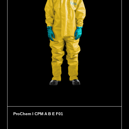
ProChem I CPM A B E F01