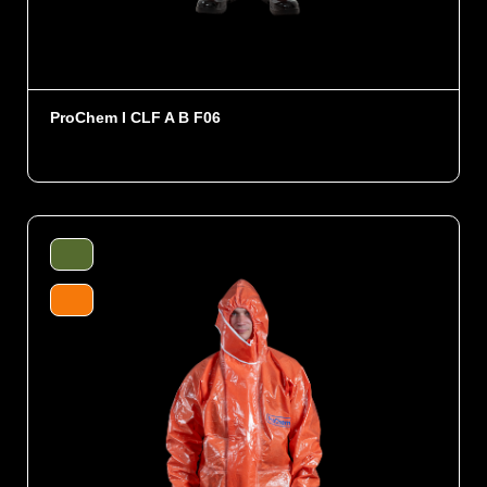
ProChem I CLF A B F06