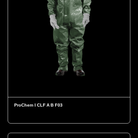
ProChem I CLF A B F03