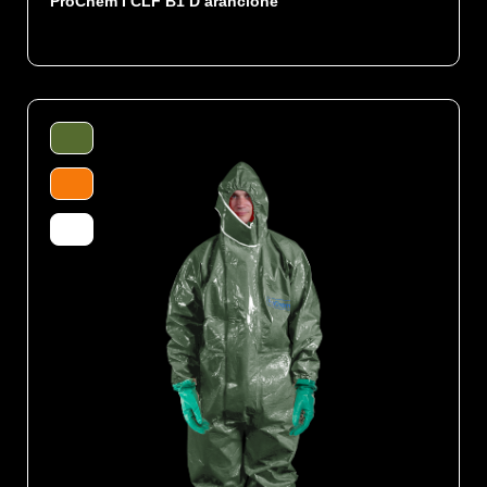
ProChem I CLF B1 D arancione