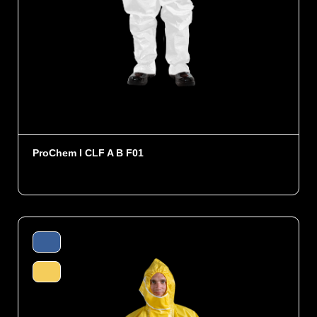
ProChem I CLF A B F01