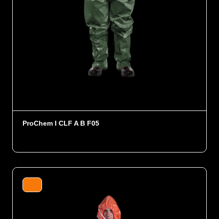
ProChem I CLF A B F05