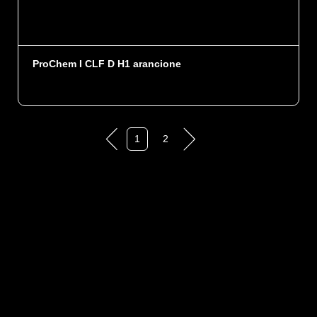
ProChem I CLF D H1 arancione
1
2