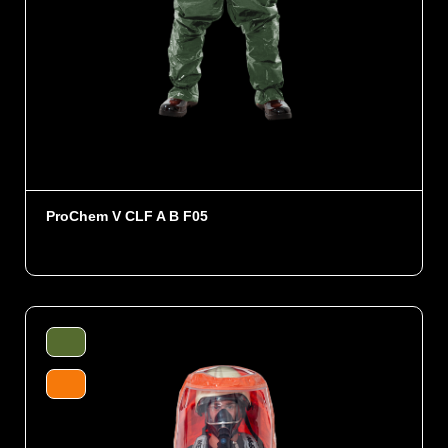
ProChem V CLF A B F05